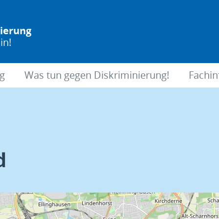
nierung
in!
ng
Was tun gegen Diskriminierung!
Fachin
d