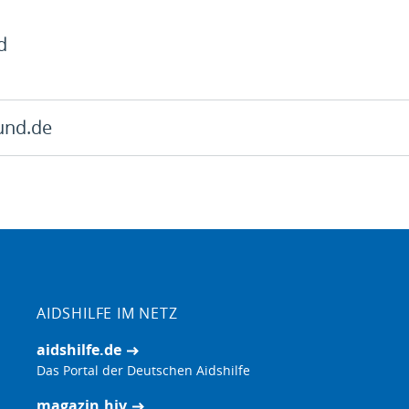
d
und.de
AIDSHILFE IM NETZ
aidshilfe.de
Das Portal der Deutschen Aidshilfe
magazin.hiv