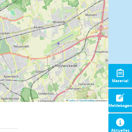
Material
Leaflet
|
©
OpenStreetMap
contributors
Meldebogen
Aktuelles