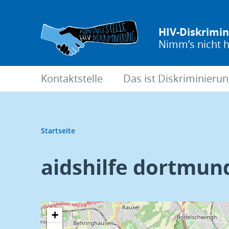
Direkt
zum
HIV-Diskrimi
Inhalt
Nimm’s nicht h
Hauptnavigation
Kontaktstelle
Das ist Diskriminieru
Pfadnavigation
Startseite
aidshilfe dortmun
+