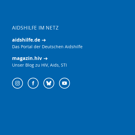
AIDSHILFE IM NETZ
aidshilfe.de
Das Portal der Deutschen Aidshilfe
magazin.hiv
Unser Blog zu HIV, Aids, STI
Follow
Instagram
Facebook
Bluesky
YouTube
us
on: