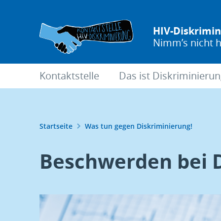
Direkt
zum
HIV-Diskrimi
Inhalt
Nimm’s nicht h
Hauptnavigation
Kontaktstelle
Das ist Diskriminieru
Pfadnavigation
Startseite
Was tun gegen Diskriminierung!
Beschwerden bei 