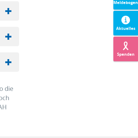
Meldebogen
Aktuelles
Spenden
o die
noch
DAH