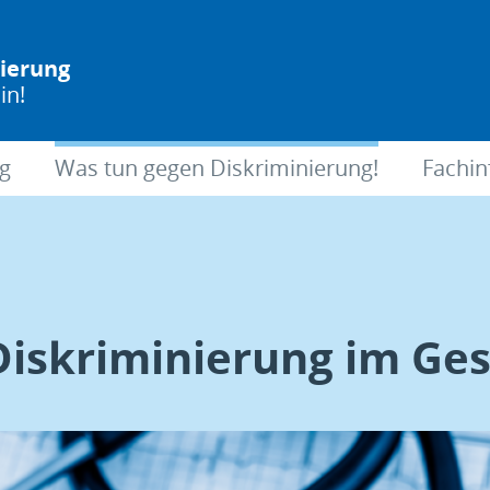
nierung
in!
ng
Was tun gegen Diskriminierung!
Fachin
Diskriminierung im Ge