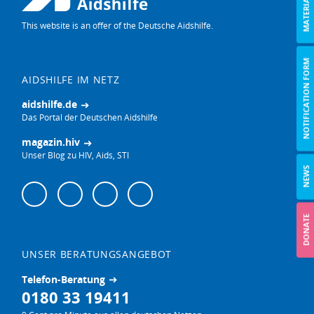
MATERIAL
This website is an offer of the Deutsche Aidshilfe.
NOTIFICATION FORM
AIDSHILFE IM NETZ
aidshilfe.de
Das Portal der Deutschen Aidshilfe
magazin.hiv
Unser Blog zu HIV, Aids, STI
NEWS
Follow
Instagram
Facebook
Bluesky
YouTube
us
on:
DONATE
UNSER BERATUNGSANGEBOT
Telefon-Beratung
0180 33 19411