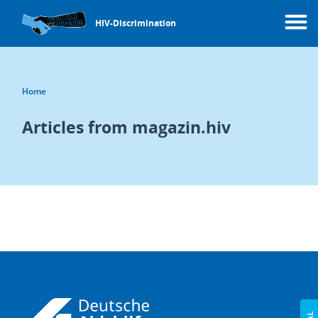
Skip
to
HIV-Discrimination
Menu
main
content
Breadcrumb
Home
Articles from magazin.hiv